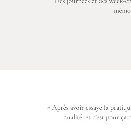
Des journées et des week-en
mémora
«
Après avoir essayé la pratiqu
qualité, et c’est pour ça q