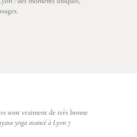
 Lyon : des moments uniques,
ssages.
ours sont vraiment de très bonne
inyasa yoga avancé à Lyon 7