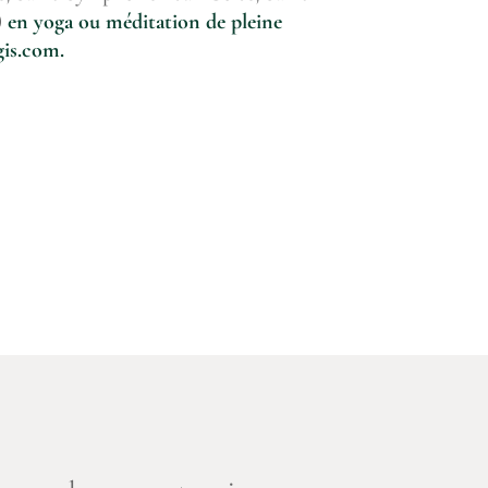
)
en yoga ou méditation de pleine
gis.com
.