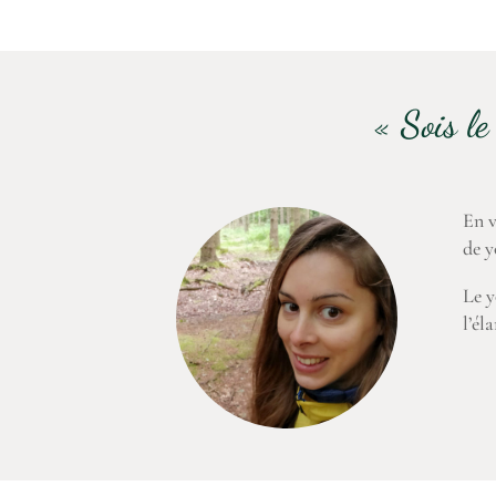
« Sois l
En v
de y
Le y
l’él