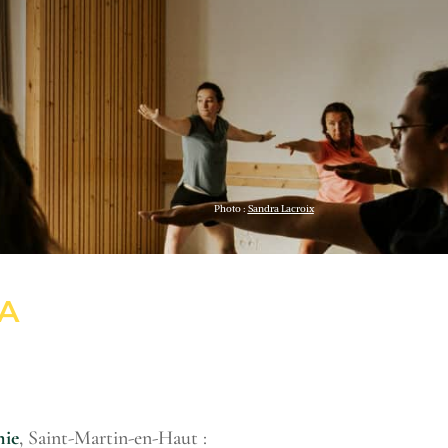
Photo :
Sandra Lacroix
GA
nie
, Saint-Martin-en-Haut :