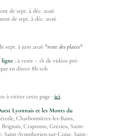
nt de sept. à déc. 2026
ent de sept. à déc. 2026
e sept. à juin 2026
*reste des places*
 ligne
: à venir – 1h de vidéos pré-
ique en direct 8h-10h
ite à visiter cette page :
ici
.
’Ouest Lyonnais et les Monts du
étoile, Charbonnières-les-Bains,
, Brignais, Craponne, Grézieu, Saint-
e, Saint-Symphorien-sur-Coise, Saint-